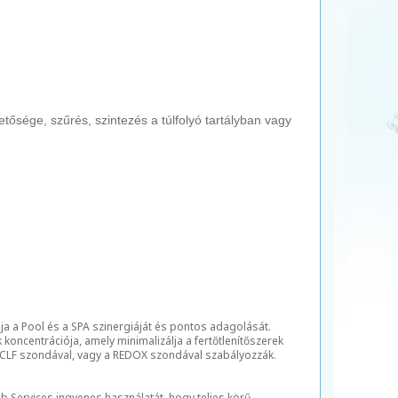
ősége, szűrés, szintezés a túlfolyó tartályban vagy
ja a Pool és a SPA szinergiáját és pontos adagolását.
oncentrációja, amely minimalizálja a fertőtlenítőszerek
 CLF szondával, vagy a REDOX szondával szabályozzák.
 Services ingyenes használatát, hogy teljes körű