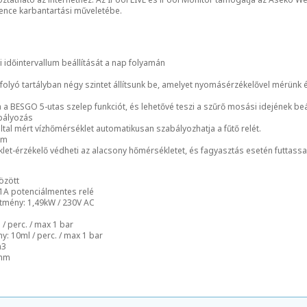
ence karbantartási műveletébe.
si időintervallum beállítását a nap folyamán
úlfolyó tartályban négy szintet állítsunk be, amelyet nyomásérzékelővel mérünk 
a BESGO 5-utas szelep funkciót, és lehetővé teszi a szűrő mosási idejének beál
bályozás
ltal mért vízhőmérséklet automatikusan szabályozhatja a fűtő relét.
em
let-érzékelő védheti az alacsony hőmérsékletet, és fagyasztás esetén futtassa 
özött
 1A potenciálmentes relé
ítmény: 1,49kW / 230V AC
/ perc. / max 1 bar
y: 10ml / perc. / max 1 bar
m3
 mm