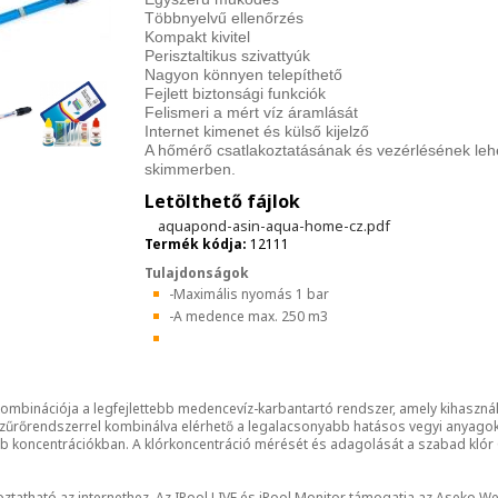
Többnyelvű ellenőrzés
Kompakt kivitel
Perisztaltikus szivattyúk
Nagyon könnyen telepíthető
Fejlett biztonsági funkciók
Felismeri a mért víz áramlását
Internet kimenet és külső kijelző
A hőmérő csatlakoztatásának és vezérlésének lehet
skimmerben.
Letölthető fájlok
aquapond-asin-aqua-home-cz.pdf
Termék kódja:
12111
Tulajdonságok
-Maximális nyomás 1 bar
-A medence max. 250 m3
ombinációja a legfejlettebb medencevíz-karbantartó rendszer, amely kihasznál
szűrőrendszerrel kombinálva elérhető a legalacsonyabb hatásos vegyi anyagok k
b koncentrációkban. A klórkoncentráció mérését és adagolását a szabad klór
atható az internethez. Az IPool LIVE és iPool Monitor támogatja az Aseko Web