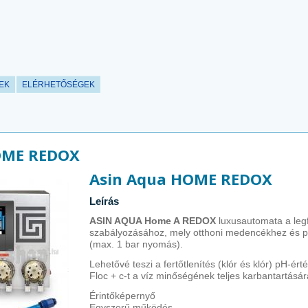
LEK
ELÉRHETŐSÉGEK
OME REDOX
Asin Aqua HOME REDOX
Leírás
ASIN AQUA Home A REDOX
luxusautomata a leg
szabályozásához, mely otthoni medencékhez és
(max. 1 bar nyomás).
Lehetővé teszi a fertőtlenítés (klór és klór) pH-é
Floc + c-t a víz minőségének teljes karbantartásár
Érintőképernyő
Egyszerű működés