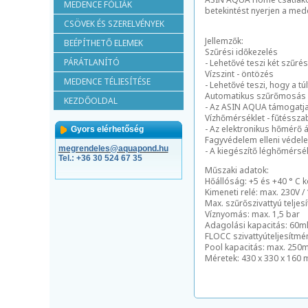
MEDENCE FÓLIÁK
betekintést nyerjen a med
CSÖVEK ÉS SZERELVÉNYEK
Jellemzők:
BEÉPÍTHETŐ ELEMEK
Szűrési időkezelés
PÁRÁTLANÍTÓ
- Lehetővé teszi két szűré
Vízszint - öntözés
MEDENCE TÉLIESÍTÉSE
- Lehetővé teszi, hogy a t
Automatikus szűrőmosás
KEZDŐOLDAL
- Az ASIN AQUA támogatja 
Vízhőmérséklet - fűtéssza
- Az elektronikus hőmérő á
Gyors elérhetőség
Fagyvédelem elleni védel
megrendeles@aquapond.hu
- A kiegészítő léghőmérsék
Tel.: +3
6 30 524 67 35
Műszaki adatok:
Hőállóság: +5 és +40 ° C k
Kimeneti relé: max. 230V /
Max. szűrőszivattyú teljes
Víznyomás: max. 1,5 bar
Adagolási kapacitás: 60ml 
FLOCC szivattyúteljesítmén
Pool kapacitás: max. 250
Méretek: 430 x 330 x 160