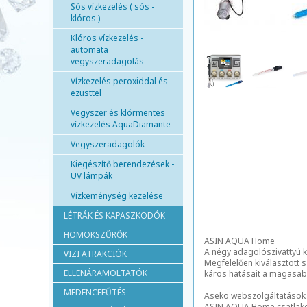
Sós vízkezelés ( sós -
klóros )
Klóros vízkezelés -
automata
vegyszeradagolás
Vízkezelés peroxiddal és
ezüsttel
Vegyszer és klórmentes
vízkezelés AquaDiamante
Vegyszeradagolók
Kiegészítő berendezések -
UV lámpák
Vízkeménység kezelése
LÉTRÁK ÉS KAPASZKODÓK
HOMOKSZŰRŐK
ASIN AQUA Home
A négy adagolószivattyú k
VIZI ATRAKCIÓK
Megfelelően kiválasztott 
ELLENÁRAMOLTATÓK
káros hatásait a magasab
MEDENCEFŰTÉS
Aseko webszolgáltatások
ASIN AQUA Home csatlakozt