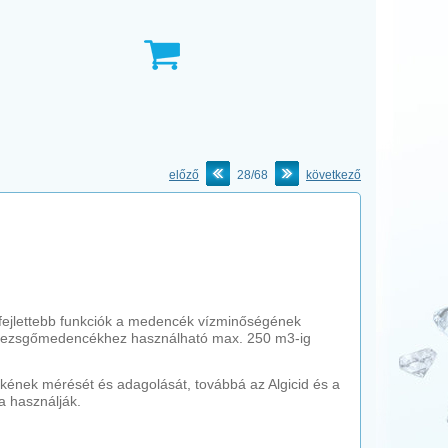
előző
28/68
következő
fejlettebb funkciók a medencék vízminőségének
 pezsgőmedencékhez használható max. 250 m3-ig
rtékének mérését és adagolását, továbbá az Algicid és a
a használják.