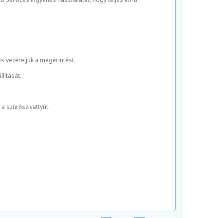
és vezéreljük a megérintést.
lítását.
a szűrőszivattyút.