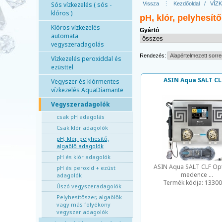
Sós vízkezelés ( sós -
Vissza
⋮
Kezdőoldal
/
VÍZ
klóros )
pH, klór, pelyhesít
Klóros vízkezelés -
Gyártó
automata
vegyszeradagolás
Rendezés:
Vízkezelés peroxiddal és
ezüsttel
ASIN Aqua SALT CL
Vegyszer és klórmentes
vízkezelés AquaDiamante
Vegyszeradagolók
csak pH adagolás
Csak klór adagolók
pH, klór, pelyhesítő,
algaölő adagolók
pH és klór adagolók
ASIN Aqua SALT CLF Opt
pH és peroxid + ezüst
medence ...
adagolók
Termék kódja:
13300
Úszó vegyszeradagolók
Pelyhesítőszer, algaölők
vagy más folyékony
vegyszer adagolók