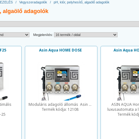
KEZELÉS
/
Vegyszeradagolók
/
pH, klór, pelyhesítő, algaölő adagolók
ő, algaölő adagolók
Megjelenítés:
F25
Asin Aqua HOME DOSE
Asin Aqua H
imális
Moduláris adagoló állomás Asin ...
ASIN AQUA Ho
Termék kódja:
12108
luxusautomata a le
-25
Termék kód