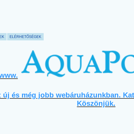
LEK
ELÉRHETŐSÉGEK
www.
z új és még jobb webáruházunkban. Ka
Köszönjük.