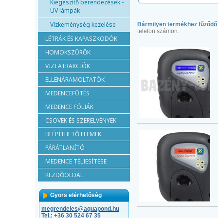
Kiegészítő berendezések -
UV lámpák
Vízkeménység kezelése
Bármilyen termékhez fűződő
telefon számon.
LÉTRÁK ÉS KAPASZKODÓK
HOMOKSZŰRŐK
VIZI ATRAKCIÓK
ELLENÁRAMOLTATÓK
MEDENCEFŰTÉS
MEDENCE FÓLIÁK
CSÖVEK ÉS SZERELVÉNYEK
BEÉPÍTHETŐ ELEMEK
PÁRÁTLANÍTÓ
MEDENCE TÉLIESÍTÉSE
KEZDŐOLDAL
Gyors elérhetőség
megrendeles@aquapond.hu
Tel.: +3
6 30 524 67 35