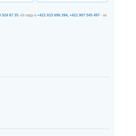
0 524 67 35
-ös vagy a
+421 915 696 394, +421 907 545 497
- as