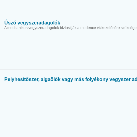
Úszó vegyszeradagolók
A mechanikus vegyszeradagolók biztosítják a medence vízkezelésére szüksége
Pelyhesítőszer, algaölők vagy más folyékony vegyszer a