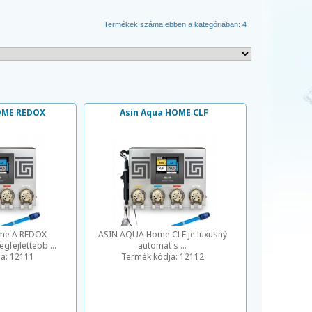
Termékek száma ebben a kategóriában: 4
OME REDOX
Asin Aqua HOME CLF
me A REDOX
ASIN AQUA Home CLF je luxusný
gfejlettebb ...
automat s ...
ja:
12111
Termék kódja:
12112