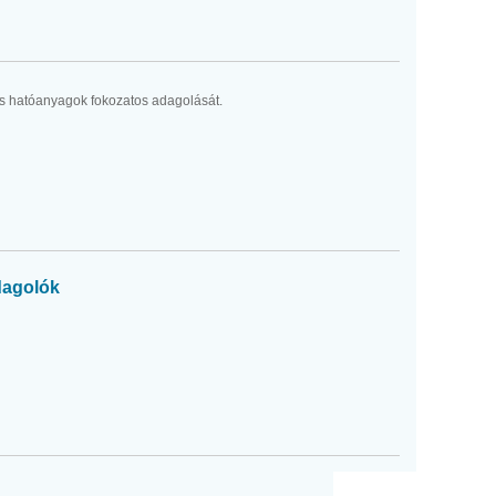
s hatóanyagok fokozatos adagolását.
dagolók