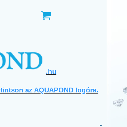
.hu
ttintson az AQUAPOND logóra.
➜