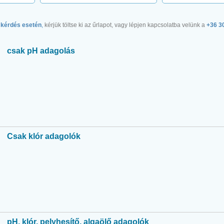
 kérdés esetén
,
kérjük töltse ki az űrlapot, vagy lépjen kapcsolatba velünk a
+36 3
csak pH adagolás
Csak klór adagolók
pH, klór, pelyhesítő, algaölő adagolók